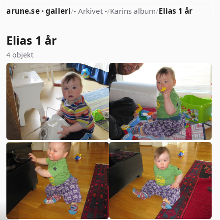
arune.se · galleri
/
- Arkivet -
/
Karins album
/
Elias 1 år
Elias 1 år
4 objekt