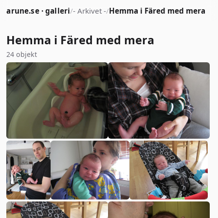
arune.se · galleri
/
- Arkivet -
/
Hemma i Färed med mera
Hemma i Färed med mera
24 objekt