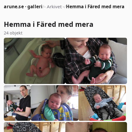
arune.se · galleri
/
- Arkivet -
/
Hemma i Färed med mera
Hemma i Färed med mera
24 objekt