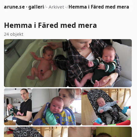
arune.se · galleri
/
- Arkivet -
/
Hemma i Färed med mera
Hemma i Färed med mera
24 objekt