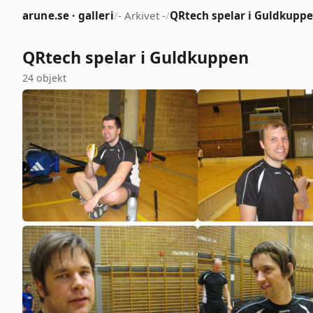
arune.se · galleri
/
- Arkivet -
/
QRtech spelar i Guldkupp
QRtech spelar i Guldkuppen
24 objekt