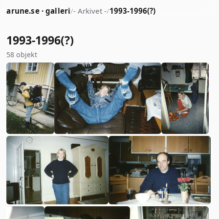
arune.se · galleri
/
- Arkivet -
/
1993-1996(?)
1993-1996(?)
58 objekt