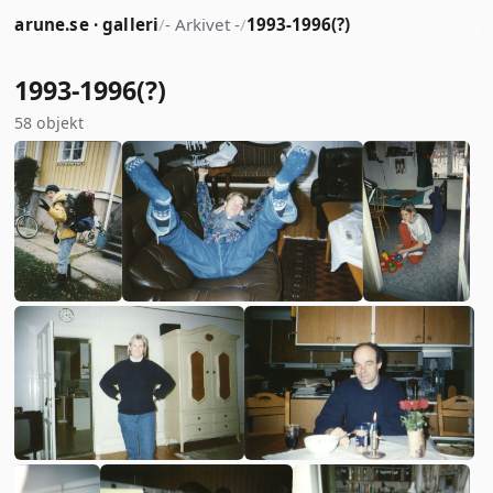
arune.se · galleri
/
- Arkivet -
/
1993-1996(?)
1993-1996(?)
58 objekt