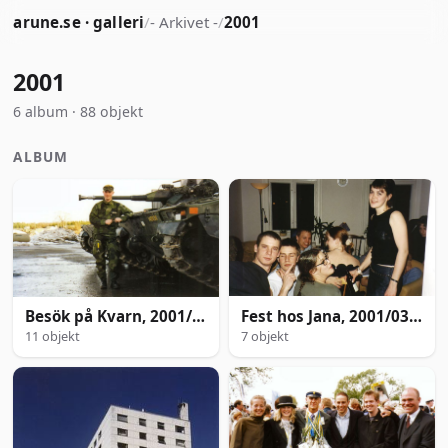
arune.se · galleri
/
- Arkivet -
/
2001
2001
6 album · 88 objekt
ALBUM
Fest hos Jana, 2001/03/11
Besök på Kvarn, 2001/02/13
7 objekt
11 objekt