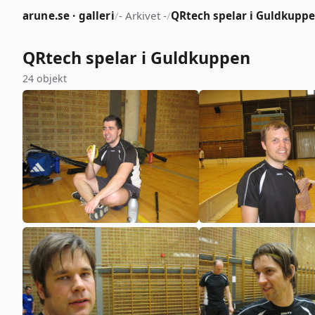
arune.se · galleri
/
- Arkivet -
/
QRtech spelar i Guldkupp
QRtech spelar i Guldkuppen
24 objekt