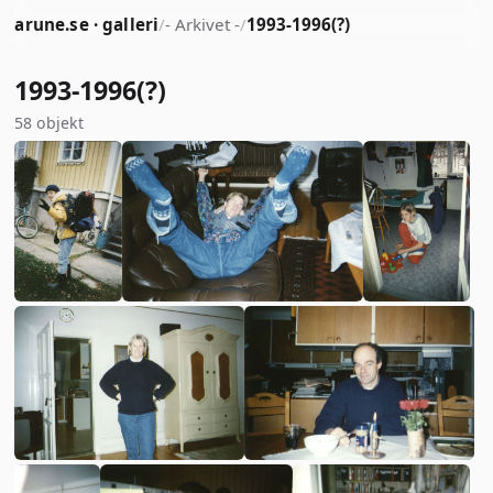
arune.se · galleri
/
- Arkivet -
/
1993-1996(?)
1993-1996(?)
58 objekt