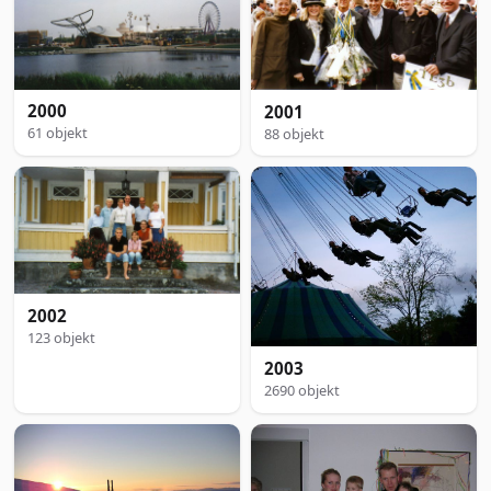
2000
2001
61 objekt
88 objekt
2002
123 objekt
2003
2690 objekt