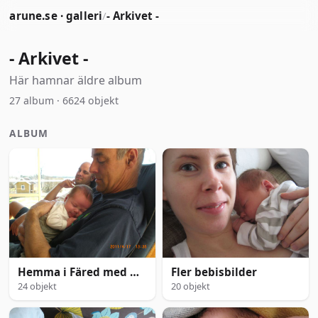
arune.se · galleri
/
- Arkivet -
- Arkivet -
Här hamnar äldre album
27 album · 6624 objekt
ALBUM
Hemma i Färed med mera
Fler bebisbilder
24 objekt
20 objekt