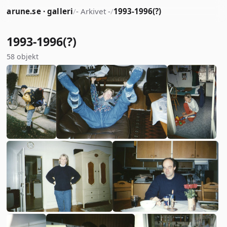
arune.se · galleri
/
- Arkivet -
/
1993-1996(?)
1993-1996(?)
58 objekt